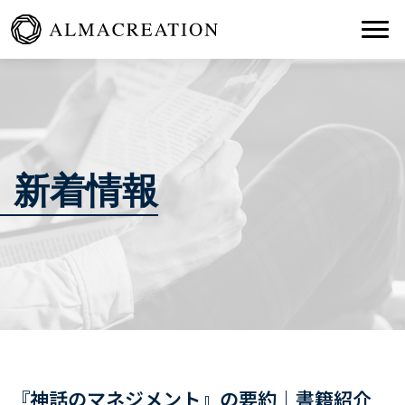
Togg
新着情報
『神話のマネジメント』の要約｜書籍紹介