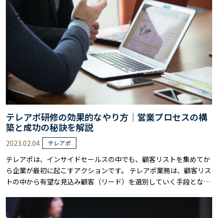
コンテンツマーケティングではさまざまな情報を用いたマーケティ
ング活動を行い、広告だけでなくSNS……
テレアポ研修の効果的なやり方｜営業プロセスの構
築と成功の秘訣を解説
2023.02.04
テレアポ
テレアポは、インサイドセールスの中でも、顧客リストを集めてか
ら企業が最初に起こすアクションです。 テレアポ業務は、顧客リス
トの中から有望な見込み顧客（リード）を選別していく手段となる
ため、企業にとって非常に重要なマーケティング施策の1つとなり
ます。 ただ、テレアポの仕事は簡単な仕事ではなく、毎日いくら架
電しても、なかなか成果が上がらないとお悩みの方も多いことでし