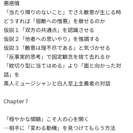
悪感情
「当たり障りのないこと」でさえ敵意が生じる時
どうすれば「宿敵への憎悪」を崩せるのか
仮説１「双方の共通点」を認識させる
仮説２「他者への思いやり」を強調する
仮説３「敵意は理不尽である」と気づかせる
「反事実的思考」で固定観念を捨て去れるか
「紋切り型に当てはめる」より「面と向かった対
話」を
黒人ミュージシャンと白人至上主義者の対話
Chapter 7
「穏やかな傾聴」こそ人の心を開く
—相手に「変わる動機」を見つけてもらう方法