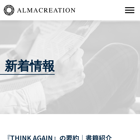
Togg
新着情報
『THINK AGAIN』の要約｜書籍紹介