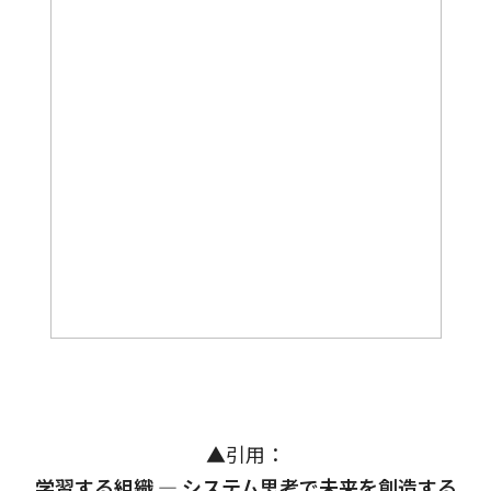
▲引用：
学習する組織 ― システム思考で未来を創造する