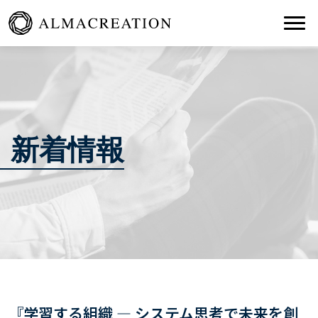
Togg
新着情報
『学習する組織 ― システム思考で未来を創