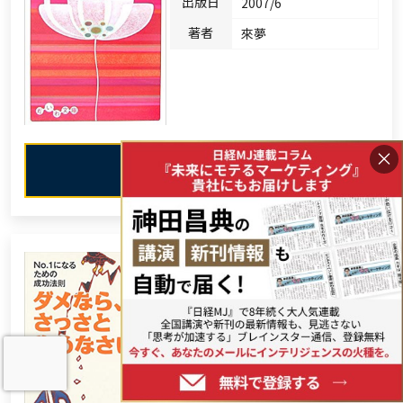
出版日
2007/6
著者
來夢
×
Amazonで見る
ダメなら、さっさとやめなさ
い！～No.1になるための成功法
則～
出版日
2007/8/30
著者
セス・ゴーディン