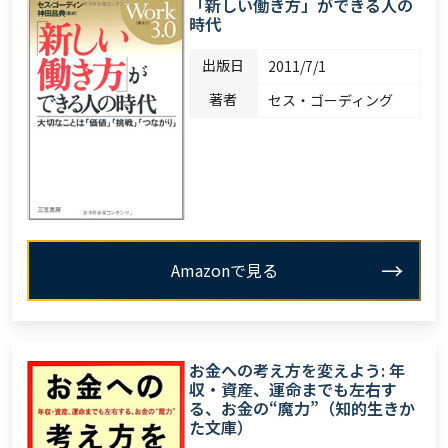
「新しい働き方」ができる人の
時代
出版日
2011/7/1
著者
セス・ゴーディング
Amazonで見る
お金への考え方を変えよう: 年
収・資産、運命までも左右す
る、お金の“魔力”（知的生きか
た文庫）