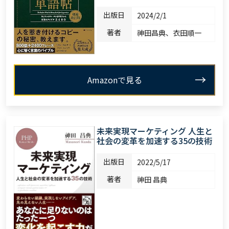
出版日
2024/2/1
著者
神田昌典、衣田順一
Amazonで見る
未来実現マーケティング 人生と
社会の変革を加速する35の技術
出版日
2022/5/17
著者
神田 昌典