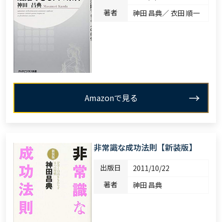
著者
神田 昌典／ 衣田 順一
Amazonで見る
非常識な成功法則【新装版】
出版日
2011/10/22
著者
神田 昌典