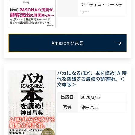
ン／ティム・リーステ
ラー
Amazonで見る
バカになるほど、本を読め! AI時
代を突破する最強の読書術。＜
文庫版＞
出版日
2020/3/13
著者
神田 昌典