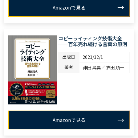
Amazonで見る
コピーライティング技術大全
──百年売れ続ける言葉の原則
出版日
2021/12/1
著者
神田 昌典／ 衣田 順一
Amazonで見る