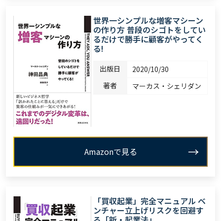
世界一シンプルな増客マシーン
の作り方 普段のシゴトをしてい
るだけで勝手に顧客がやってく
る!
出版日
2020/10/30
著者
マーカス・シェリダン
Amazonで見る
「買収起業」完全マニュアル ベ
ンチャー立上げリスクを回避す
る「新・起業法」