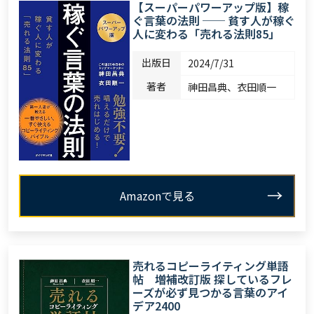
【スーパーパワーアップ版】稼
ぐ言葉の法則 ── 貧す人が稼ぐ
人に変わる「売れる法則85」
出版日
2024/7/31
著者
神田昌典、衣田順一
Amazonで見る
売れるコピーライティング単語
帖 増補改訂版 探しているフレ
ーズが必ず見つかる言葉のアイ
デア2400