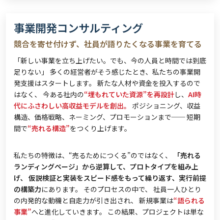
事業開発コンサルティング
競合を寄せ付けず、社員が語りたくなる事業を育てる
「新しい事業を立ち上げたい。でも、今の人員と時間では到底
足りない」 多くの経営者がそう感じたとき、私たちの事業開
発支援はスタートします。 新たな人材や資金を投入するので
はなく、 今ある社内の
“埋もれていた資源”を再設計
し、
AI時
代にふさわしい高収益モデルを創出。
ポジショニング、収益
構造、価格戦略、ネーミング、プロモーションまで── 短期
間で
“売れる構造”
をつくり上げます。
私たちの特徴は、“売るためにつくる”のではなく、
「売れる
ランディングページ」から逆算して、プロトタイプを組み上
げ、
仮説検証と実装をスピード感をもって繰り返す、実行前提
の構築力
にあります。 そのプロセスの中で、
社員一人ひとり
の内発的な動機と自走力が引き出され、 新規事業は
“語られる
事業”
へと進化していきます。 この結果、プロジェクトは単な