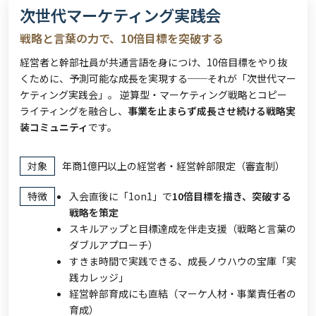
次世代マーケティング実践会
戦略と言葉の力で、10倍目標を突破する
経営者と幹部社員が共通言語を身につけ、10倍目標をやり抜
くために、予測可能な成長を実現する──それが「次世代マー
ケティング実践会」。
逆算型・マーケティング戦略とコピー
ライティングを融合し、
事業を止まらず成長させ続ける戦略実
装コミュニティ
です。
対象
年商1億円以上の経営者・経営幹部限定（審査制）
特徴
入会直後に「1on1」で
10倍目標を描き、突破する
戦略を策定
スキルアップと目標達成を伴走支援（戦略と言葉の
ダブルアプローチ）
すきま時間で実践できる、成長ノウハウの宝庫「実
践カレッジ」
経営幹部育成にも直結（マーケ人材・事業責任者の
育成）