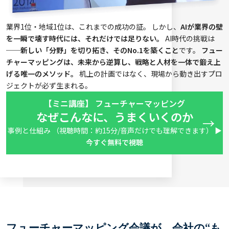
業界1位・地域1位は、これまでの成功の証。 しかし、
AIが業界の壁
を一瞬で壊す時代には、それだけでは足りない。
AI時代の挑戦は
──
新しい「分野」を切り拓き、そのNo.1を築くこと
です。
フュー
チャーマッピングは、未来から逆算し、戦略と人材を一体で鍛え上
げる唯一のメソッド。
机上の計画ではなく、現場から動き出すプロ
ジェクトが必ず生まれる。
【ミニ講座】 フューチャーマッピング
なぜこんなに、うまくいくのか
事例と仕組み （視聴時間：約15分/音声だけでも理解できます）
▶
今すぐ無料で視聴
フューチャーマッピング会議が、会社の“も