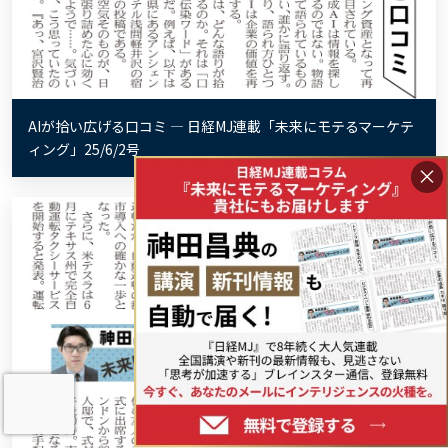
AIが拾い広げる口コミ ― 日経MJ連載「未来にモテるマーケテ
ィング」25/6/2号
×