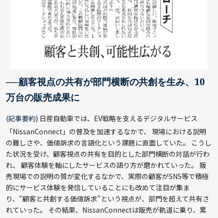
──顧客視点の共有が部門横断の共創を生み、10
万台の販売成果に
(記事要約)
日産自動車では、EV戦略を支えるデジタルサービス
「NissanConnect」の普及を加速するなかで、 現場における説明
の難しさや、価値訴求の言語化という課題に直面していた。 こうし
た状況を受け、顧客視点の共有を目的とした部門横断の対話が行わ
れ、 顧客体験を軸にしたサービスの語り方が磨かれていった。 販
売現場での説明の質が変化するなかで、実際の顧客がSNS等で積極
的にサービス体験を発信していることにも改めて注目が集ま
り、“顧客と共創する価値訴求”という視点が、部門を超えて共有さ
れていった。 その結果、NissanConnectは販売が軌道に乗り、累