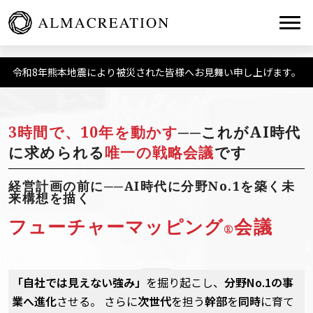
Togg
令和8年熊本地震により被災された皆様へお見舞い申し上げます。
3時間で、10年を動かす
──これがAI時代
に求められる
唯一の戦略会議
です
経営計画の前に──AI時代に分野No.1を築く未
来構想を描く
フューチャーマッピング
会議
®
「自社では見えない強み」
を掘り起こし、
分野No.1の事
業へ進化
させる。
さらに
次世代
を担う
幹部
を
同時
に育て