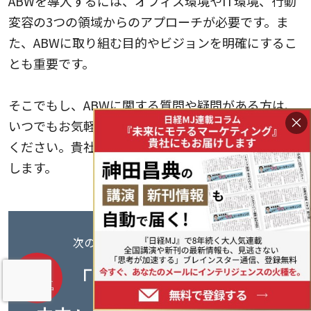
ABWを導入するには、オフィス環境やIT環境、行動
変容の3つの領域からのアプローチが必要です。ま
た、ABWに取り組む目的やビジョンを明確にするこ
とも重要です。
そこでもし、ABWに関する質問や疑問がある方は、
×
いつでもお気軽にアルマ・クリエイションにご相談
ください。貴社に最適なソリューションを提供した
します。
次の10億、100億を見据えるなら──
「キラーパス」
は
インサイト
動画公開中