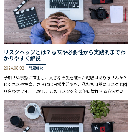
リスクヘッジとは？意味や必要性から実践例までわ
かりやすく解説
2024.08.02
問題解決
予期せぬ事態に直面し、大きな損失を被った経験はありませんか？
ビジネスや投資、さらには日常生活でも、私たちは常にリスクと隣
り合わせです。 しかし、このリスクを効果的に管理する方法があり
ます。 それが「リスクヘッジ」です。 リスクヘッジとは何か、なぜ
必要なのか、どのように実践すれば良いのかと疑問を抱いている人
も少なくないでしょう。 本記事では、リスクヘッジの基本概念から
具体的な実践例、さらには成功さ……