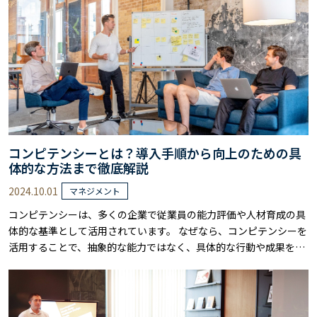
い。 パーパスとMVVの基本概念……
コンピテンシーとは？導入手順から向上のための具
体的な方法まで徹底解説
2024.10.01
マネジメント
コンピテンシーは、多くの企業で従業員の能力評価や人材育成の具
体的な基準として活用されています。 なぜなら、コンピテンシーを
活用することで、抽象的な能力ではなく、具体的な行動や成果を評
価できるからです。 例えば、「リーダーシップ」というコンピテン
シーでは、「チームメンバーの意見を積極的に聞き、適切な方向性
を示す」といった具体的な行動が評価対象となります。 しかし、コ
ンピテンシーの効果的な導入や活用方……