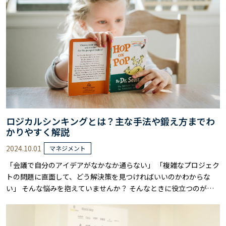
要素から構成されており、段階的な実践で大きな効果が期待できま
す。 本記事では、ジョブクラフティン……
ロジカルシンキングとは？主な手法や鍛え方までわ
かりやすく解説
2024.10.01
マネジメント
「会議で自分のアイデアがなかなか通らない」 「複雑なプロジェク
トの問題に直面して、どう解決策を見つければいいのかわからな
い」 そんな悩みを抱えていませんか？ そんなときに役立つのが
「ロジカルシンキング」です。 ロジカルシンキングは、問題を論理
的に分析し、構造化して解決策を導き出すための思考法です。 具体
的には、情報を「結論」と「根拠」に分け、論理的なつながりを明