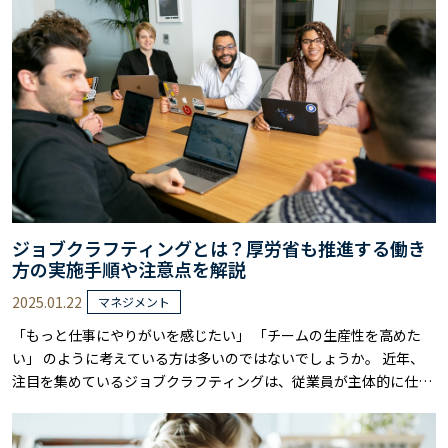
きる組織が構築できます。 ただし、実際の導入では、従来の組織文
化からの転換や新しい運営ルールの整……
ジョブクラフティングとは？厚労省も推進する働き
方の実施手順や注意点を解説
2025.01.22
マネジメント
「もっと仕事にやりがいを感じたい」 「チームの生産性を高めた
い」 のように考えている方は多いのではないでしょうか。 近年、
注目を集めているジョブクラフティングは、従業員が主体的に仕事
の意味や価値を見出し、より良い働き方を実現する手法です。 厚生
労働省も推進するこの取り組みは、タスク、関係性、認知の3つの