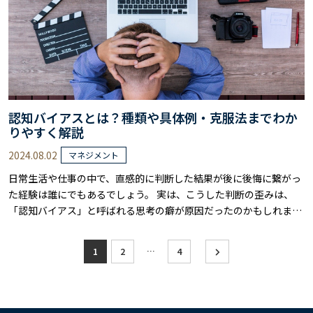
認知バイアスとは？種類や具体例・克服法までわか
りやすく解説
2024.08.02
マネジメント
日常生活や仕事の中で、直感的に判断した結果が後に後悔に繋がっ
た経験は誰にでもあるでしょう。 実は、こうした判断の歪みは、
「認知バイアス」と呼ばれる思考の癖が原因だったのかもしれませ
ん。 本記事では、誰もが陥りやすい認知バイアスの種類と具体的な
例を解説し、さらに、3つのステップで克服する方法までわかりや
投
…
1
2
4
すく解説します。 認知バイアスを理解し、適切な対策を講じること
稿
で、より客観的で的確な判断を下せるよ……
の
ペ