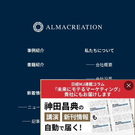
ー
ジ
送
り
事例紹介
私たちについて
書籍紹介
── 会社概要
── 会社沿革
×
新着情報
サービス利用規約
── ニュース一覧
プライバシーポリシー
── 記事一覧
特定商取引法に基づく表記