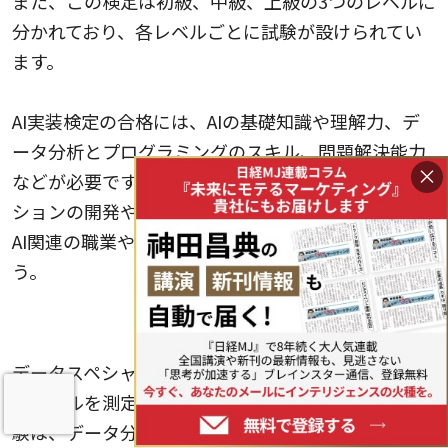
また、この検定は初級、中級、上級の3つのレベルに
分かれており、各レベルごとに試験が設けられてい
ます。
AI実装検定の合格には、AIの基礎知識や理解力、デ
ータ分析とプログラミングのスキル、問題解決能力
×
などが必要です。合格者は、AIを活用したソリュー
ションの開発や実装における信頼性が高まるため、
AI関連の職業やプロジェクトで活躍できるでしょ
う。
6.データスペシャリスト試験
データスペシャリスト試験は、データに関する知識
やスキルを測定するための試験の一つです。この試
験は、データ分析、データマネジメント、データエ