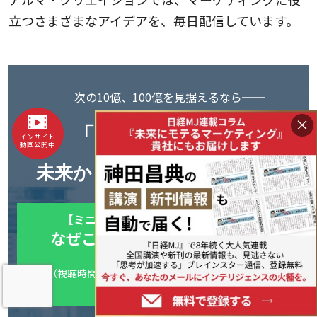
立つさまざまなアイデアを、毎日配信しています。
次の10億、100億を見据えるなら──
×
「キラーパス」
は
インサイト
動画公開中
未来から逆算して見えてくる
【ミニ講座】フューチャーマッピング
なぜこんなに、うまくいくのか
事例と仕組み
（視聴時間：約15分/音声だけでも理解できます）
▶ 今すぐ無料で視聴