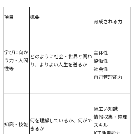
項目
概要
育成される力
学びに向か
主体性
どのように社会・世界と関わ
う力・人間
協働性
り、よりよい人生を送るか
性等
社会性
自己管理能力
幅広い知識
情報収集・整理
何を理解しているか、何がで
知識・技能
スキル
きるか
ICT活用能力