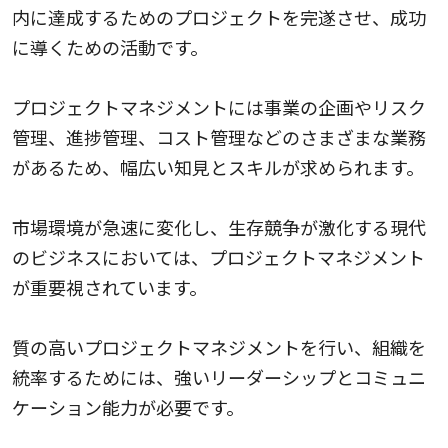
内に達成するためのプロジェクトを完遂させ、成功
に導くための活動です。
プロジェクトマネジメントには事業の企画やリスク
管理、進捗管理、コスト管理などのさまざまな業務
があるため、幅広い知見とスキルが求められます。
市場環境が急速に変化し、生存競争が激化する現代
のビジネスにおいては、プロジェクトマネジメント
が重要視されています。
質の高いプロジェクトマネジメントを行い、組織を
統率するためには、強いリーダーシップとコミュニ
ケーション能力が必要です。