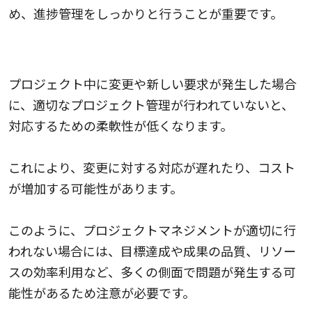
め、進捗管理をしっかりと行うことが重要です。
変更への対応ができなくなる
プロジェクト中に変更や新しい要求が発生した場合
に、適切なプロジェクト管理が行われていないと、
対応するための柔軟性が低くなります。
これにより、変更に対する対応が遅れたり、コスト
が増加する可能性があります。
このように、プロジェクトマネジメントが適切に行
われない場合には、目標達成や成果の品質、リソー
スの効率利用など、多くの側面で問題が発生する可
能性があるため注意が必要です。