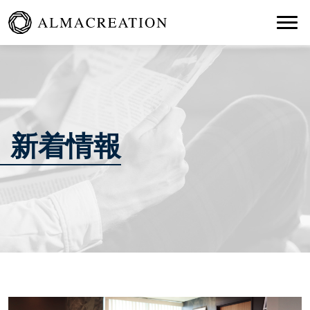
Togg
新着情報