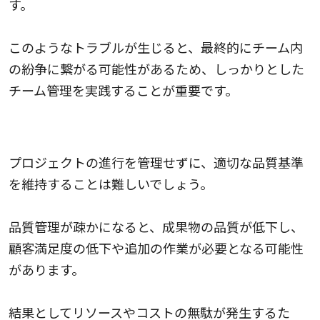
す。
このようなトラブルが生じると、最終的にチーム内
の紛争に繋がる可能性があるため、しっかりとした
チーム管理を実践することが重要です。
品質の低下が起こる
プロジェクトの進行を管理せずに、適切な品質基準
を維持することは難しいでしょう。
品質管理が疎かになると、成果物の品質が低下し、
顧客満足度の低下や追加の作業が必要となる可能性
があります。
結果としてリソースやコストの無駄が発生するた