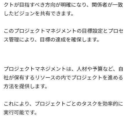
クトが目指すべき方向が明確になり、関係者が一致
したビジョンを共有できます。
このプロジェクトマネジメントの目標設定とプロセ
ス管理により、目標の達成を確保します。
リソースの効率的な管理
プロジェクトマネジメントは、人材や予算など、自
社が保有するリソースの内でプロジェクトを進める
方法を提供します。
これにより、プロジェクトごとのタスクを効率的に
実行可能です。
リスクの軽減