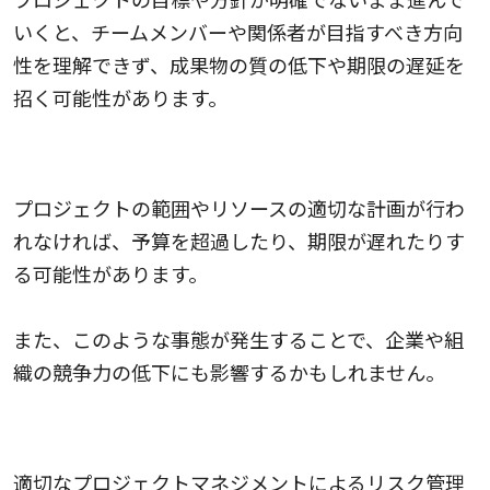
いくと、チームメンバーや関係者が目指すべき方向
性を理解できず、成果物の質の低下や期限の遅延を
招く可能性があります。
予算オーバーや期限の遅延が起こる
プロジェクトの範囲やリソースの適切な計画が行わ
れなければ、予算を超過したり、期限が遅れたりす
る可能性があります。
また、このような事態が発生することで、企業や組
織の競争力の低下にも影響するかもしれません。
リスクに対応できない
適切なプロジェクトマネジメントによるリスク管理