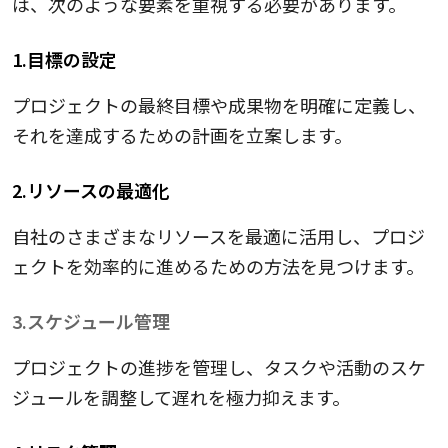
は、次のような要素を重視する必要があります。
1.目標の設定
プロジェクトの最終目標や成果物を明確に定義し、
それを達成するための計画を立案します。
2.リソースの最適化
自社のさまざまなリソースを最適に活用し、プロジ
ェクトを効率的に進めるための方法を見つけます。
3.スケジュール管理
プロジェクトの進捗を管理し、タスクや活動のスケ
ジュールを調整して遅れを極力抑えます。