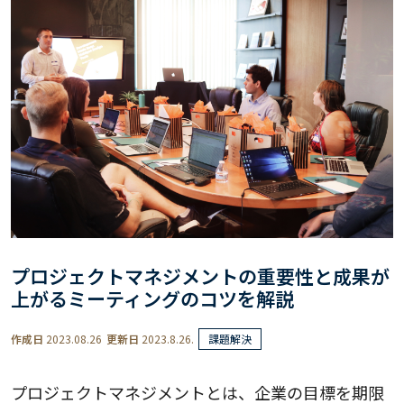
プロジェクトマネジメントの重要性と成果が
上がるミーティングのコツを解説
作成日
2023.08.26
更新日
2023.8.26.
課題解決
プロジェクトマネジメントとは、企業の目標を期限