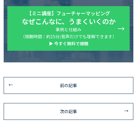
【ミニ講座】フューチャーマッピング
なぜこんなに、うまくいくのか
事例と仕組み
（視聴時間：約15分/音声だけでも理解できます）
▶ 今すぐ無料で視聴
前の記事
次の記事