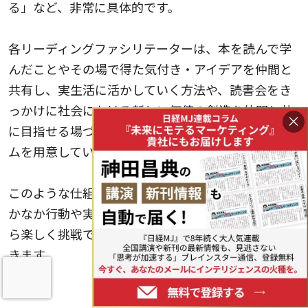
る」など、非常に具体的です。
各リーディングファシリテーターは、本を読んで学
んだことやその場で得た気付き・アイデアを仲間と
共有し、実生活に活かしていく方法や、読書会をき
っかけに社会における新しい価値の創造を仲間と共
×
に目指せる場づくりなど、趣向を凝らしたプログラ
ムを用意しています。
このような仕組みによって、読書をしても1人ではな
かなか行動や実践できなかった自分から、仲間とな
ら楽しく挑戦できる自分へとマインドが変化してい
きます。
事前に本を読まなくても、たった30分で本の中