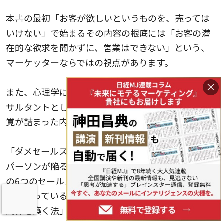
本書の最初「お客が欲しいというものを、売っては
いけない」で始まるその内容の根底には「お客の潜
在的な欲求を聞かずに、営業はできない」という、
マーケッターならではの視点があります。
×
また、心理学に基づく深い人間観察力と、営業コン
サルタントとして1,000社以上の指導で培った実践感
覚が詰まった内容です。
「ダメセールスの典型トーク例」「99%のセールス
パーソンが陥る『アリ地獄』とは?」「モノマネ注意
の6つのセールス法」「心理じゃんけんの法則」「顧
客が持っている60の欲求と交流分析」「5分で信頼
関係を築く法」「4つのセールストークで魔法を起こ