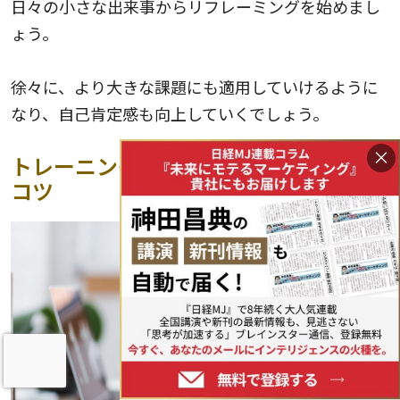
日々の小さな出来事からリフレーミングを始めまし
ょう。
徐々に、より大きな課題にも適用していけるように
なり、自己肯定感も向上していくでしょう。
×
トレーニングを習慣化するための2つの
コツ