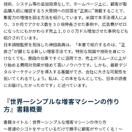
技術、システム等の追加投資なしで、ホームページ上に、顧客が製
品購入前に確認する５大質問への回答を“正直に”掲載することで、
集客力の増強を図る方法を紹介しています。米国で本手法導入によ
り、３か月でアクセス数を３０倍伸長させた事例や、広告費がゼロ
になったにもかかわらず売上１,０００万ドル増加させた事例なども
紹介されています。
日本語版監修を担当した神田昌典は、「本書で紹介するのは、“正
直さ”が鍵となる新しい増客手法です。特別な知識や技術を身につ
けなくても、普段の仕事ですぐに活用でき、売上がスムーズに上が
り始める費用対効果が極めて高いノウハウです。しかも、最新デジ
タルマーケティングを導入する基盤ができ、会社に大きな可能性を
拓いてくれるでしょう。私は、この本をなんとしても、日本の読者
にお届けしたかったのです」と述べています。
『世界一シンプルな増客マシーンの作り
方』書籍概要
書籍タイトル：世界一シンプルな増客マシーンの作り方
～普通のシゴトをやっているだけで勝手に顧客がやってくる！～