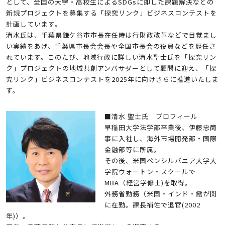
として、全国の大学・高校生によるSDGsに即した課題解決などの
新規プロジェクトを募集する「探究リンク」ビジネスコンテストを
計画しています。
清水氏は、千葉県鎌ケ谷市市長在任時は行財政改革などで目覚まし
い実績をあげ、千葉県市長会会長や全国市長会の役員などを歴任さ
れています。このたび、地域行政に詳しい清水聖士氏を「探究リン
ク」プロジェクトの地域共創アンバサダーとして顧問に迎え、「探
究リンク」ビジネスコンテストを2025年に向けさらに推進いたしま
す。
■清水 聖士氏 プロフィール
早稲田大学法学部卒業後、伊藤忠商
事に入社し、海外市場開発部・国際
金融部等に所属。
その後、米国ペンシルバニア大学大
学院ウォートン・スクールで
MBA（経営学修士)を取得。
外務省勤務（米国・インド・霞が関
に在勤。課長補佐で退官(2002
年)）。