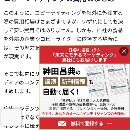
このように、コピーライティングを社外に外注する
際の費用相場はさまざまですが、いずれにしても決
して安い費用ではありません。しかも、自社の製品
を外部の企業やコピーライターに依頼する場合に
は、その魅力を存分に伝えることが何より難しいの
×
が現実です。
そこで
社内にリソースがある企業では、オウンドメ
ディアのコンテンツ作成から内製化することをおす
すめ
します。
広告コンテンツの内製化ができれば、広告コストの
削減だけでなく、自社製品の魅力や強みを顧客へダ
イレクトに伝えることができます
。