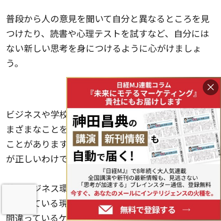
普段から人の意見を聞いて自分と異なるところを見
つけたり、読書や心理テストを試すなど、自分には
ない新しい思考を身につけるように心がけましょ
う。
×
事実と意見を客観的に見分ける
ビジネスや学校などでは、上司や先輩、教師からさ
まざまなことを教えられたり、アドバイスを受ける
ことがあります。ただ、教えやアドバイスのすべて
が正しいわけではありません。
特にビジネス環境が大きく、そしてスピーディーに
変化している現代では、上司や先輩のアドバイスが
間違っているケースも多いことでしょう。