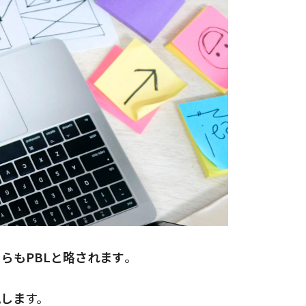
 どちらもPBLと略されます
。
記しま
す。