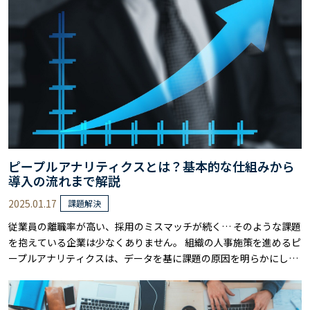
を、心理学的な理論に基づきながら、具体的に解説します。 研修の
目的設定から、カリキュラム設計、研……
ピープルアナリティクスとは？基本的な仕組みから
導入の流れまで解説
2025.01.17
課題解決
従業員の離職率が高い、採用のミスマッチが続く… そのような課題
を抱えている企業は少なくありません。 組織の人事施策を進めるピ
ープルアナリティクスは、データを基に課題の原因を明らかにし、
的確な対策を打ち出すための有力な手法です。 しかし、導入や運用
のハードルを感じている方も多いのではないでしょうか。 本記事で
は、ピープルアナリティクスの基本的な仕組みや具体的な導入の流