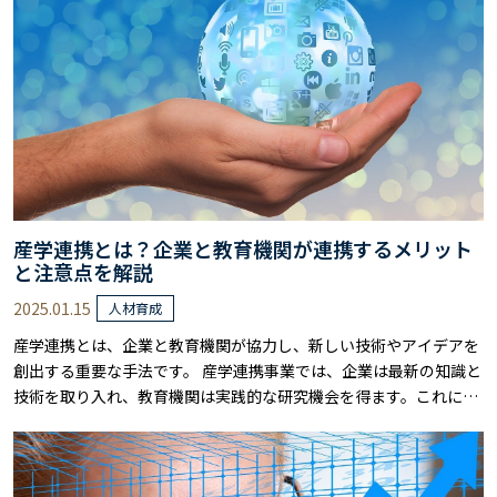
のではないでしょうか。 本記事では、リス……
産学連携とは？企業と教育機関が連携するメリット
と注意点を解説
2025.01.15
人材育成
産学連携とは、企業と教育機関が協力し、新しい技術やアイデアを
創出する重要な手法です。 産学連携事業では、企業は最新の知識と
技術を取り入れ、教育機関は実践的な研究機会を得ます。これによ
り、互いの強みを活かし、競争力を高めることができます。 ただ
し、連携には互いの目標や期待を明確にし、円滑なコミュニケーシ
ョンを保つことが不可欠です。 そこで本記事では、産学連携のメリ