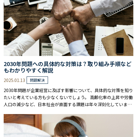
2030年問題への具体的な対策は？取り組み手順など
もわかりやすく解説
2025.01.13
問題解決
2030年問題が企業経営に及ぼす影響について、具体的な対策を知り
たいと考えている方も少なくないでしょう。 高齢化率の上昇や労働
人口の減少など、日本社会が直面する課題は年々深刻化していま
す。 しかし、適切な準備を進めていけば、これらの課題を新たな成
長の機会に変えることが可能です。 本記事では、2030年問題の本
質から、企業規模別の課題、そして具体的な対策まで、詳しく解説
します。 人材育成やDX推進な……