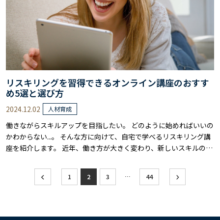
リスキリングを習得できるオンライン講座のおすす
め5選と選び方
2024.12.02
人材育成
働きながらスキルアップを目指したい。 どのように始めればいいの
かわからない...。 そんな方に向けて、自宅で学べるリスキリング講
座を紹介します。 近年、働き方が大きく変わり、新しいスキルの習
得が必要とされるようになりました。 ITやデジタルスキルをはじ
め、これからの時代に必要なスキルを身につけることで、キャリア
投
…
1
2
3
44
の可能性は大きく広げられるでしょう。 オンラインでの学習なら、
稿
自分の都合に合わせて進めら……
の
ペ