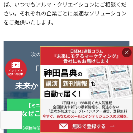
ば、いつでもアルマ・クリエイションにご相談くだ
さい。それぞれの企業ごとに最適なソリューション
をご提供いたします。
×
次の10億、100億を見据えるなら──
「キラーパス」
は
インサイト
動画公開中
未来から逆算して見えてくる
【ミニ講座】フューチャーマッピング
なぜこんなに、うまくいくのか
事例と仕組み
（視聴時間：約15分/音声だけでも理解できます）