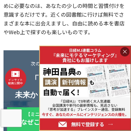
めに必要なのは、あなたの少しの時間と習慣付けを
意識するだけです。近くの図書館に行けば無料でさ
まざまな本に出会えますし、自由に読める本を書店
やWeb上で探すのも楽しいものです。
×
次の10億、100億を見据えるなら──
「キラーパス」
は
インサイト
動画公開中
未来から逆算して見えてくる
【ミニ講座】フューチャーマッピング
なぜこんなに、うまくいくのか
事例と仕組み