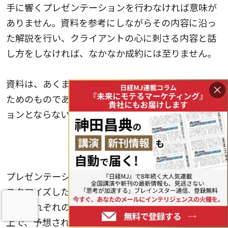
手に響くプレゼンテーションを行わなければ意味が
ありません。資料を参考にしながらその内容に沿っ
た解説を行い、クライアントの心に刺さる内容と話
し方をしなければ、なかなか成約には至りません。
資料は、あくまでもプレゼンテーションを補足する
×
ためのものであり、資料を補足するプレゼンテーシ
ョンとならないように注意しましょう。
クライアントの調査をせずにプレゼンテーションを
行う
プレゼンテーションでは、各クライアントごとにカ
スタマイズした内容を話すのが基本です。そのた
め、それぞれのクライアント企業の状況を精査した
上で、予想される課題や質問に対する解決策や答え