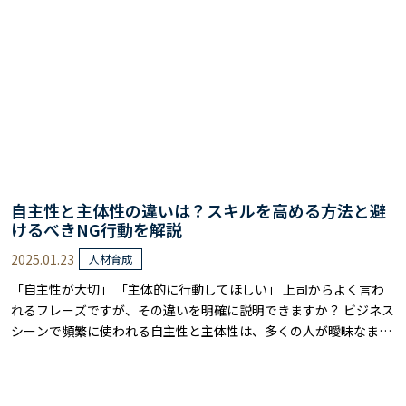
キルや経済産業省が示す人材タイ……
自主性と主体性の違いは？スキルを高める方法と避
けるべきNG行動を解説
2025.01.23
人材育成
「自主性が大切」 「主体的に行動してほしい」 上司からよく言わ
れるフレーズですが、その違いを明確に説明できますか？ ビジネス
シーンで頻繁に使われる自主性と主体性は、多くの人が曖昧なまま
使っているのが現状です。 2つの能力には明確な違いがあり、その
違いを理解し、使い分けられれば仕事の質は大きく変わります。 特
に、キャリアの節目や新しい役割を任された時には、両者の違いを