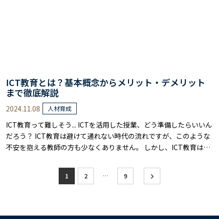
ICT教育とは？基本概念からメリット・デメリット
まで徹底解説
2024.11.08
人材育成
ICT教育って難しそう... ICTを活用した授業、どう準備したらいいん
だろう？ ICT教育は避けて通れない時代の流れですが、このような
不安を抱える教師の方も少なくありません。 しかし、ICT教育は難
しいものではありません。 適切な知識と準備があれば、より効果的
な指導をできる教育法です。 本記事では、ICT教育の基本から具体
投
…
1
2
9
的な活用法、そしてメリット・デメリットまでを詳しく解説しま
稿
す。 ICTツー……
の
ペ