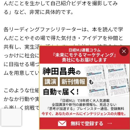
んだことを生かして自己紹介ビデオを撮影してみ
る」など、非常に具体的です。
各リーディングファシリテーターは、本を読んで学
んだことやその場で得た気付き・アイデアを仲間と
共有し、実生活に活かしていく方法や、読書会をき
×
っかけに社会における新しい価値の創造を仲間と共
に目指せる場づくりなど、趣向を凝らしたプログラ
ムを用意しています。
このような仕組みによって、読書をしても1人ではな
かなか行動や実践できなかった自分から、仲間とな
ら楽しく挑戦できる自分へとマインドが変化してい
きます。