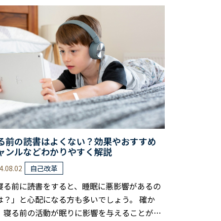
、秋に読書を楽しむことには多くの利点があり
す。 本記事では、「読書の秋」の由来から、秋
おすすめの本のジャンル、さらには読書をより
しむためのコツまで、徹底的に解説します。 秋
夜長を充実させたい方、読書習慣を身につけた
方、本が好きな方は、ぜひ参考にしてくださ
……
る前の読書はよくない？効果やおすすめ
ャンルなどわかりやすく解説
4.08.02
自己改革
寝る前に読書をすると、睡眠に悪影響があるの
は？」と心配になる方も多いでしょう。 確か
、寝る前の活動が眠りに影響を与えることがあ