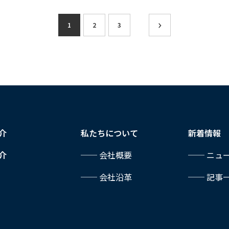
いで
読書は本が濡れるリスクや姿勢の不安定さが気に
り
会」
なってしまう方も少なくないでしょう。しかし、
減
1
2
3
見を
事前準備をしっかりしておけば問題ありません。
を
、定
本記事では、お風呂で読書を快適に楽しむための
ン
りま
事前準備や便利グッズ、そして安全に楽しむため
法
…
のポイントをご紹介します。お風呂での読書を楽
心
しむ……
…
介
私たちについて
新着情報
介
── 会社概要
── ニュ
── 会社沿革
── 記事