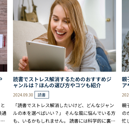
を
トプットの方法がわからない」「続けるのが難し
事
低い
い」と感じている方も多いのではないでしょう
体
果
か。 本記事では、読書のアウトプットによる主な
て
力を
効果や具体的な手順、習慣化するコツまで詳しく
し
……
解説します。 あなたの読書体験をより充実し
内
た……
や
読書でストレス解消するためのおすすめジ
親
ャンルは？ほんの選び方やコツも紹介
ア
2024.09.30
202
読書
こと
「読書でストレス解消したいけど、どんなジャン
親
共通
ルの本を選べばいい？」 そんな風に悩んでいる方
の
てい
も、いるかもしれません。 読書には科学的に裏付
忙
新し
けられたストレス軽減効果があり、ジャンルによ
え