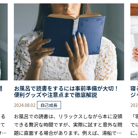
てい
値はあるの？」と迷っている方も多いのではない
り
成長
でしょうか。 読書日記には思いがけない効果があ
ま
上や
ります。 単に感想を書くだけではなく、読書体験
に
るか
をより深める力があります。 ただ、始め方や続け
楽
をつ
方によっては、かえって負担に感じてしまう場合
の
…
もあるでしょう。 本記事では、読書日記の意
い
味……
い
開
お風呂で読書をするには事前準備が大切！
寝
便利グッズや注意点まで徹底解説
ジ
2024.08.02
202
自己成長
いる
お風呂での読書は、リラックスしながら本に没頭
「
して
できる贅沢な時間ですが、実際に試すと意外な問
で
ける
題に直面する場合があります。例えば、湯船での
に