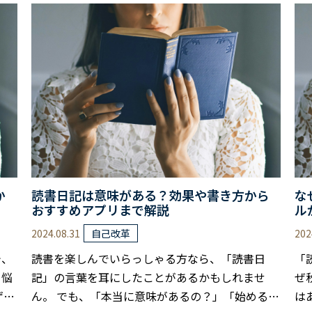
た
ってその効果は異なります。 適切な本を選べば、
子
 し
わずか6分で60%以上のストレスを軽減できると
す
の欠
の研究結果もあるほどです。 本記事では、ストレ
効
で
ス解消するためのおすすめジャンルを紹介しま
を
説
す。 合わせて、あなたに合った本の選び方……
も
か
読書日記は意味がある？効果や書き方から
な
おすすめアプリまで解説
ル
2024.08.31
202
自己改革
今、
読書を楽しんでいらっしゃる方なら、「読書日
「
と悩
記」の言葉を耳にしたことがあるかもしれませ
ぜ
ゲー
ん。 でも、「本当に意味があるの？」「始める価
は