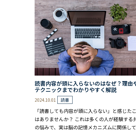
学者キース・E・スタノビッチ氏らの研究結果
交えて解説します。 また、語彙力が高い人と
人の特徴や語彙力アップの5つのメリット、効
的な読書テクニックも紹介しています。 語彙
向上させたい方や、読書で語彙力が上がる理
読書内容が頭に入らないのはなぜ？理由
テクニックまでわかりやすく解説
2024.10.01
読書
「読書しても内容が頭に入らない」と感じた
はありませんか？ これは多くの人が経験する
の悩みで、実は脳の記憶メカニズムに関係し
ます。 エビングハウスの忘却曲線によれば、