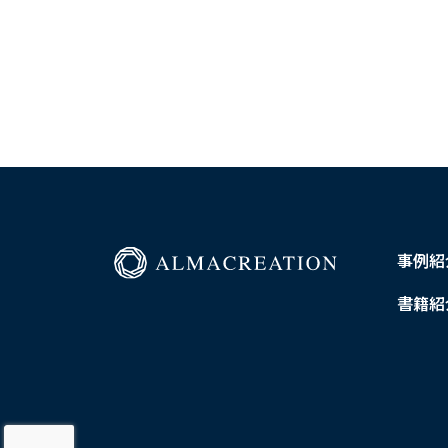
ことに難しさを感じている方も多いのではな
投
しょうか。 そんな悩みを解決するのが「読書
です。 読書会では、同じ本を読んだ人々と意
稿
交換し、多様な視点に触れられます。 さらに
の
期的に集まれば読書習慣も身につきやすくな
す。 しかし、「読書会って何をするの？」…
ペ
ー
ジ
事例紹
送
り
書籍紹