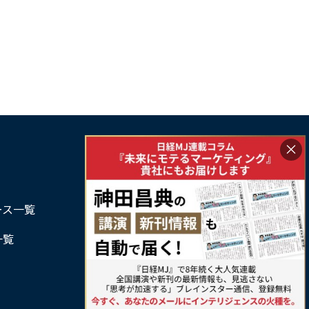
ますが、読書にはリラックス効果やストレス軽
の利点もあります。 本記事では、寝る前に読書
行う際の具体的なポイントや、おすすめのジャ
ルを解説し、より良い睡眠を実現するための方
を紹介します。 正しい方法で読書を取り入れ、
地よい睡眠を手に入れる参考にしてください。
…
×
サービス利用規約
ース一覧
プライバシーポリシー
一覧
特定商取引法に基づく表記
お問い合わせ