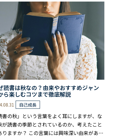
どもの知識や語彙力を向上させ、想像力を刺激
るだけではなく、家族の絆を深める素晴らしい
果が期待できます。 でも、始め方や継続のコツ
知らないと、せっかくの機会を逃してしまうか
しれません。 本記事では、親子読書の……
ぜ読書は秋なの？由来やおすすめジャン
から楽しむコツまで徹底解説
4.08.31
自己成長
読書の秋」という言葉をよく耳にしますが、な
秋が読書の季節とされているのか、考えたこと
ありますか？ この言葉には興味深い由来があ