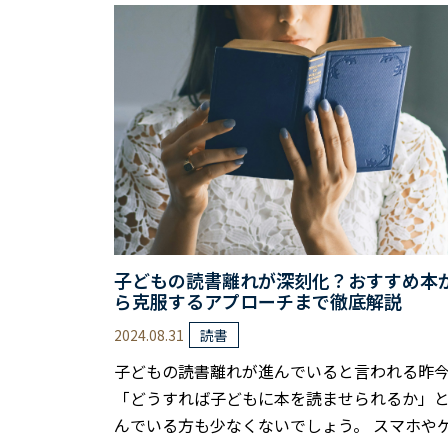
く学んだ情報は時間とともに急速に失われる
め、すぐに忘れてしまうのは自然なことです。
かし、興味の欠如や事前準備の不足、集中力
如など、他にも原因が考えられます。 本記事
は、読書内容が頭に入らない理由を詳しく解
し……
子どもの読書離れが深刻化？おすすめ本
ら克服するアプローチまで徹底解説
2024.08.31
読書
子どもの読書離れが進んでいると言われる昨
「どうすれば子どもに本を読ませられるか」
んでいる方も少なくないでしょう。 スマホや