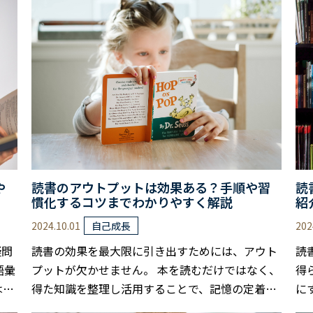
や
読書のアウトプットは効果ある？手順や習
読
慣化するコツまでわかりやすく解説
紹
説
2024.10.01
202
自己成長
疑問
読書の効果を最大限に引き出すためには、アウト
読
語彙
プットが欠かせません。 本を読むだけではなく、
得
は、
得た知識を整理し活用することで、記憶の定着や
に
心理
創造性の向上につながるからです。 しかし「アウ
選