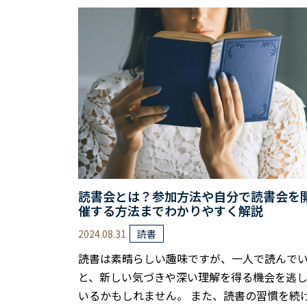
ムの普及により、本を手に取る機会が減少し
る現状は深刻です。 しかし、読書が子どもの
に与える影響は計り知れません。 語彙力の向
想像力の育成、そして学力アップにも直結す
らです。 では、どうすれば子どもに読書習慣
けさせられるのでしょうか？ 本記事では、…
読書会とは？参加方法や自分で読書会を
催する方法までわかりやすく解説
2024.08.31
読書
読書は素晴らしい趣味ですが、一人で読んで
と、新しい気づきや深い理解を得る機会を逃
いるかもしれません。 また、読書の習慣を続