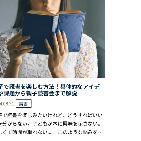
では、読書を活用した副業を難易度に応じて具
的な方法を紹介します。 どの副業が自分に適し
いるのか、どういったスキルが必要なのか、そ
て注意すべきポイントも解説しています。 記事
容を参考にあなたにぴったりの副業方法を……
子で読書を楽しむ方法！具体的なアイデ
や課題から親子読書会まで解説
4.08.31
読書
子で読書を楽しみたいけれど、どうすればいい
か分からない。子どもが本に興味を示さない。
しくて時間が取れない...。 このような悩みを抱
ている方も、少なくないでしょう。 親子読書は